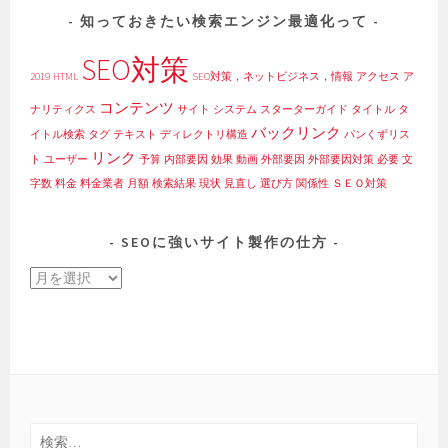
知っておきたい検索エンジン最適化って
SEO対策
2019
HTML
SEO対策，ネットビジネス，情報
アクセス
ア
コンテンツ
ナリティクス
サイト
システム
スターターガイド
タイトル
タ
バックリンク
イトル検索
タグ
テキスト
ディレクトリ構造
パンくずリス
リンク
ト
ユーザー
予算
内部要因
効果
動画
外部要因
外部要因対策
必要
文
字数
料金
料金業者
月額
検索結果
現状
見直し
選び方
関係性
ＳＥＯ対策
SEOに強いサイト製作の仕方
SEO
に
強
い
サ
イ
ト
検
製