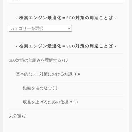
索:
作
の
検索エンジン最適化＝SEO対策の周辺ことば
仕
方
検
索
エ
検索エンジン最適化＝SEO対策の周辺ことば
ン
ジ
SEO対策の仕組みを理解する
(10)
ン
最
基本的なSEO対策における知識
(10)
適
化
動画を埋め込む
(1)
＝
SEO
収益を上げるための仕掛け
(5)
対
策
未分類
(3)
の
周