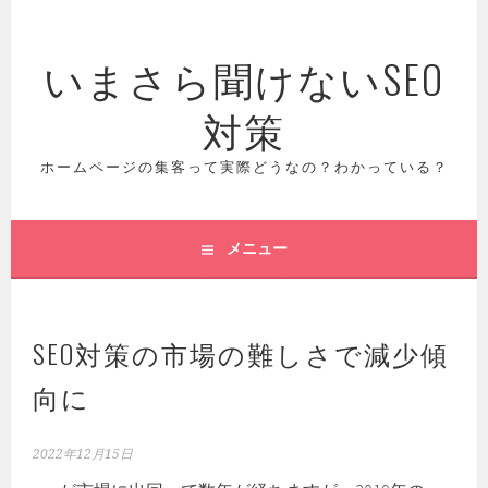
コ
ン
いまさら聞けないSEO
テ
ン
対策
ツ
へ
ス
ホームページの集客って実際どうなの？わかっている？
キ
ッ
プ
メニュー
SEO対策の市場の難しさで減少傾
向に
2022年12月15日