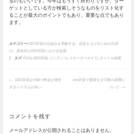
るのもいいです。今年はもうすぐ終わりですが、ター
ゲットとしている方が検索しそうなものをリスト化す
ることが最大のポイントでもあり、重要な点でもあり
ます。
カテゴリー:
SEO対策の仕組みを理解する
、
収益を上げるための仕掛
け
、
基本的なSEO対策における知識
|
タグ:
2019
,
SEO対策
,
コンテンツ
,
スターターガイド
,
タイトル検索
投
SEO対策は月額で料金が発生
seo対策で重要な文字数の調整に
稿
するシステムが多い
ついて
ナ
ビ
ゲ
ー
コメントを残す
シ
ョ
メールアドレスが公開されることはありません。