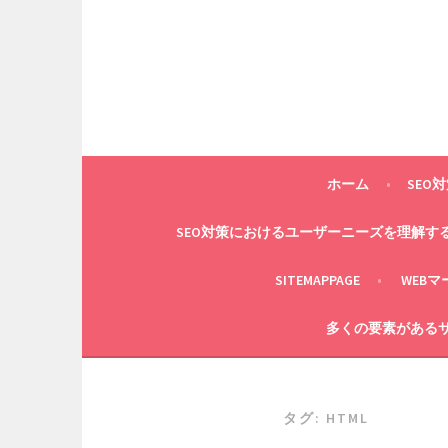
コ
ン
テ
ン
ツ
へ
ス
キ
ホーム
SEO
ッ
プ
SEO対策におけるユーザーニーズを理解す
SITEMAPPAGE
WEB
多くの要素があるサ
タグ:
HTML