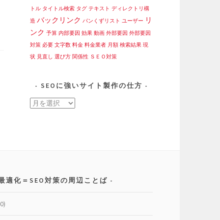
トル
タイトル検索
タグ
テキスト
ディレクトリ構
バックリンク
リ
造
パンくずリスト
ユーザー
ンク
予算
内部要因
効果
動画
外部要因
外部要因
対策
必要
文字数
料金
料金業者
月額
検索結果
現
状
見直し
選び方
関係性
ＳＥＯ対策
SEOに強いサイト製作の仕方
SEO
に
強
い
サ
イ
ト
最適化＝SEO対策の周辺ことば
製
作
0)
の