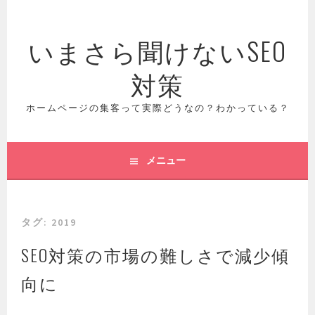
コ
ン
いまさら聞けないSEO
テ
ン
対策
ツ
へ
ス
ホームページの集客って実際どうなの？わかっている？
キ
ッ
プ
メニュー
タグ:
2019
SEO対策の市場の難しさで減少傾
向に