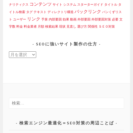
コンテンツ
ナリティクス
サイト
システム
スターターガイド
タイトル
タ
バックリンク
イトル検索
タグ
テキスト
ディレクトリ構造
パンくずリス
リンク
ト
ユーザー
予算
内部要因
効果
動画
外部要因
外部要因対策
必要
文
字数
料金
料金業者
月額
検索結果
現状
見直し
選び方
関係性
ＳＥＯ対策
SEOに強いサイト製作の仕方
SEO
に
強
い
サ
イ
ト
検
製
索:
作
の
検索エンジン最適化＝SEO対策の周辺ことば
仕
方