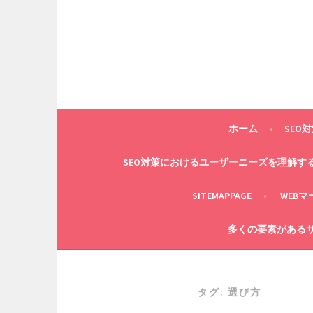
コ
ン
テ
ン
ツ
へ
ス
キ
ホーム
SEO
ッ
プ
SEO対策におけるユーザーニーズを理解す
SITEMAPPAGE
WEB
多くの要素があるサ
タグ:
選び方