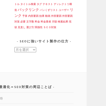
トル
タイトル検索
タグ
テキスト
ディレクトリ構
バックリンク
リ
造
パンくずリスト
ユーザー
ンク
予算
内部要因
効果
動画
外部要因
外部要因
対策
必要
文字数
料金
料金業者
月額
検索結果
現
状
見直し
選び方
関係性
ＳＥＯ対策
SEOに強いサイト製作の仕方
SEO
に
強
い
サ
イ
ト
最適化＝SEO対策の周辺ことば
製
作
0)
の