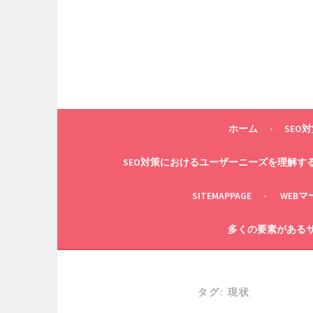
コ
ン
テ
ン
ツ
へ
ス
キ
ホーム
SEO
ッ
プ
SEO対策におけるユーザーニーズを理解す
SITEMAPPAGE
WEB
多くの要素があるサ
タグ:
現状