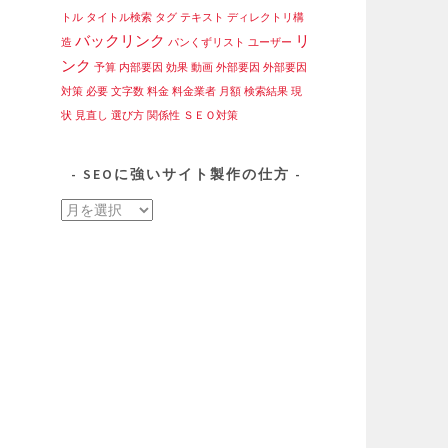
トル
タイトル検索
タグ
テキスト
ディレクトリ構
バックリンク
リ
造
パンくずリスト
ユーザー
ンク
予算
内部要因
効果
動画
外部要因
外部要因
対策
必要
文字数
料金
料金業者
月額
検索結果
現
状
見直し
選び方
関係性
ＳＥＯ対策
SEOに強いサイト製作の仕方
SEO
に
強
い
サ
イ
ト
製
作
の