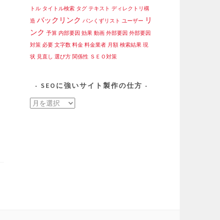
トル
タイトル検索
タグ
テキスト
ディレクトリ構
バックリンク
リ
造
パンくずリスト
ユーザー
ンク
予算
内部要因
効果
動画
外部要因
外部要因
対策
必要
文字数
料金
料金業者
月額
検索結果
現
状
見直し
選び方
関係性
ＳＥＯ対策
SEOに強いサイト製作の仕方
SEO
に
強
い
サ
イ
ト
製
作
の