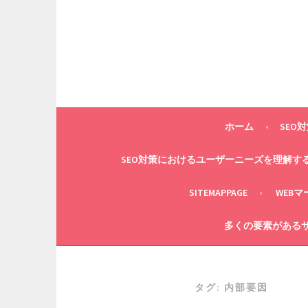
コ
ン
テ
ン
ツ
へ
ス
キ
ホーム
SEO
ッ
プ
SEO対策におけるユーザーニーズを理解す
SITEMAPPAGE
WEB
多くの要素があるサ
タグ:
内部要因