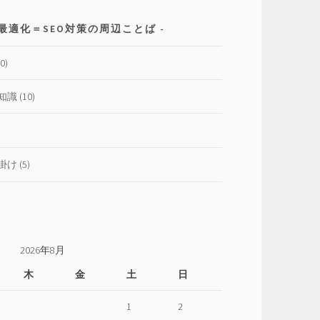
仕
方
最適化＝SEO対策の周辺ことば
0)
知識
(10)
掛け
(5)
2026年8月
木
金
土
日
1
2