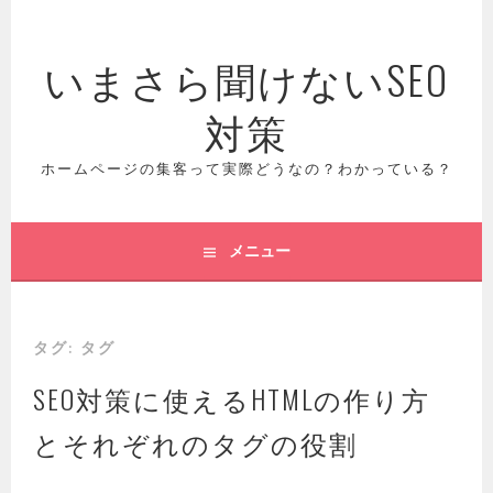
コ
ン
いまさら聞けないSEO
テ
ン
対策
ツ
へ
ス
ホームページの集客って実際どうなの？わかっている？
キ
ッ
プ
メニュー
タグ:
タグ
SEO対策に使えるHTMLの作り方
とそれぞれのタグの役割