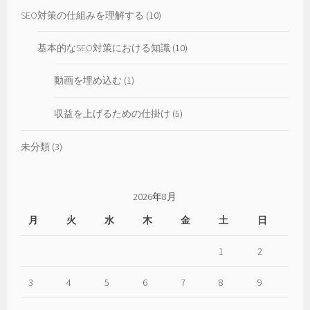
方
SEO対策の仕組みを理解する
(10)
基本的なSEO対策における知識
(10)
動画を埋め込む
(1)
収益を上げるための仕掛け
(5)
未分類
(3)
2026年8月
月
火
水
木
金
土
日
1
2
3
4
5
6
7
8
9