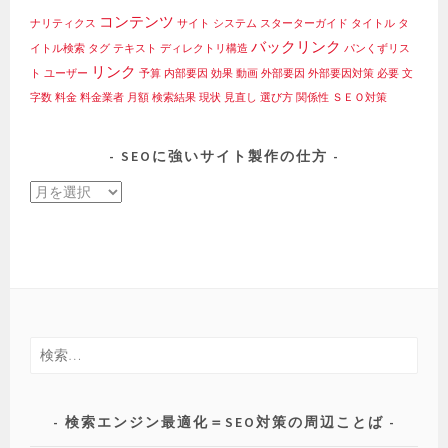
コンテンツ
ナリティクス
サイト
システム
スターターガイド
タイトル
タ
バックリンク
イトル検索
タグ
テキスト
ディレクトリ構造
パンくずリス
リンク
ト
ユーザー
予算
内部要因
効果
動画
外部要因
外部要因対策
必要
文
字数
料金
料金業者
月額
検索結果
現状
見直し
選び方
関係性
ＳＥＯ対策
SEOに強いサイト製作の仕方
SEO
に
強
い
サ
イ
ト
検
製
索:
作
の
検索エンジン最適化＝SEO対策の周辺ことば
仕