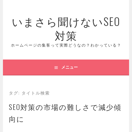
コ
ン
いまさら聞けないSEO
テ
ン
対策
ツ
へ
ス
ホームページの集客って実際どうなの？わかっている？
キ
ッ
プ
メニュー
タグ:
タイトル検索
SEO対策の市場の難しさで減少傾
向に