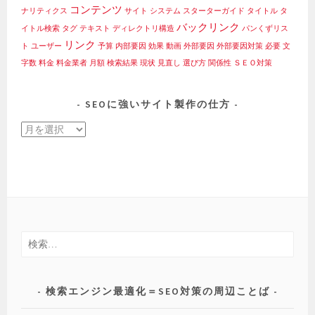
コンテンツ
ナリティクス
サイト
システム
スターターガイド
タイトル
タ
バックリンク
イトル検索
タグ
テキスト
ディレクトリ構造
パンくずリス
リンク
ト
ユーザー
予算
内部要因
効果
動画
外部要因
外部要因対策
必要
文
字数
料金
料金業者
月額
検索結果
現状
見直し
選び方
関係性
ＳＥＯ対策
SEOに強いサイト製作の仕方
SEO
に
強
い
サ
イ
ト
検
製
索:
作
の
検索エンジン最適化＝SEO対策の周辺ことば
仕
方