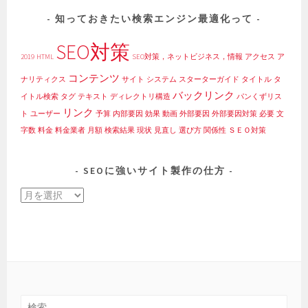
知っておきたい検索エンジン最適化って
SEO対策
2019
HTML
SEO対策，ネットビジネス，情報
アクセス
ア
コンテンツ
ナリティクス
サイト
システム
スターターガイド
タイトル
タ
バックリンク
イトル検索
タグ
テキスト
ディレクトリ構造
パンくずリス
リンク
ト
ユーザー
予算
内部要因
効果
動画
外部要因
外部要因対策
必要
文
字数
料金
料金業者
月額
検索結果
現状
見直し
選び方
関係性
ＳＥＯ対策
SEOに強いサイト製作の仕方
SEO
に
強
い
サ
イ
ト
検