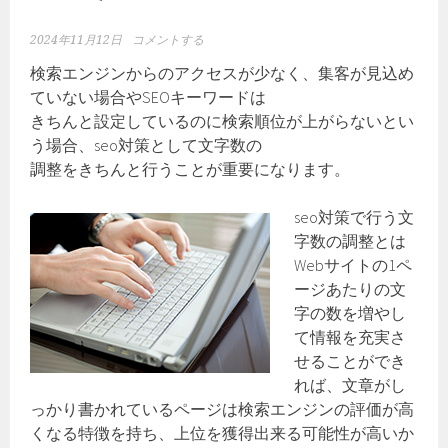
2024年11月12日
コメントする
検索エンジンからのアクセスが少なく、集客が見込め
ていない場合やSEOキーワードは
きちんと設定しているのに検索順位が上がらないとい
う場合、seo対策として文字数の
調整をきちんと行うことが重要になります。
seo対策で行う文
字数の調整とは
Webサイトの1ペ
ージあたりの文
字の数を増やし
て情報を充実さ
せることができ
れば、文章がし
っかり書かれているページは検索エンジンの評価が高
くなる特徴を持ち、上位を獲得出来る可能性が高いか