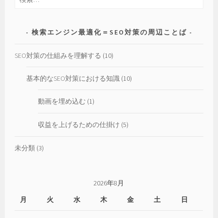
製
索:
作
の
検索エンジン最適化＝SEO対策の周辺ことば
仕
方
SEO対策の仕組みを理解する
(10)
基本的なSEO対策における知識
(10)
動画を埋め込む
(1)
収益を上げるための仕掛け
(5)
未分類
(3)
2026年8月
月
火
水
木
金
土
日