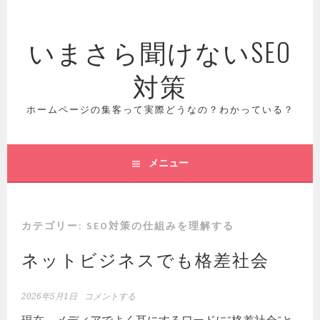
コ
ン
いまさら聞けないSEO
テ
ン
対策
ツ
へ
ス
ホームページの集客って実際どうなの？わかっている？
キ
ッ
プ
メニュー
カテゴリー:
SEO対策の仕組みを理解する
ネットビジネスでも格差社会
2026年5月1日
コメントする