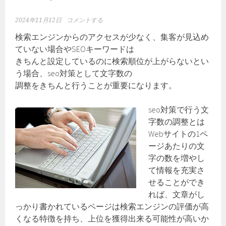
2024年11月12日
コメントする
検索エンジンからのアクセスが少なく、集客が見込め
ていない場合やSEOキーワードは
きちんと設定しているのに検索順位が上がらないとい
う場合、seo対策として文字数の
調整をきちんと行うことが重要になります。
seo対策で行う文
字数の調整とは
Webサイトの1ペ
ージあたりの文
字の数を増やし
て情報を充実さ
せることができ
れば、文章がし
っかり書かれているページは検索エンジンの評価が高
くなる特徴を持ち、上位を獲得出来る可能性が高いか