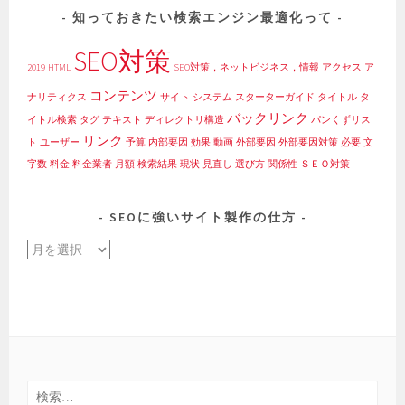
知っておきたい検索エンジン最適化って
SEO対策
2019
HTML
SEO対策，ネットビジネス，情報
アクセス
ア
コンテンツ
ナリティクス
サイト
システム
スターターガイド
タイトル
タ
バックリンク
イトル検索
タグ
テキスト
ディレクトリ構造
パンくずリス
リンク
ト
ユーザー
予算
内部要因
効果
動画
外部要因
外部要因対策
必要
文
字数
料金
料金業者
月額
検索結果
現状
見直し
選び方
関係性
ＳＥＯ対策
SEOに強いサイト製作の仕方
SEO
に
強
い
サ
イ
ト
検
製