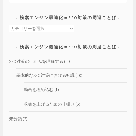
索:
作
の
検索エンジン最適化＝SEO対策の周辺ことば
仕
方
検
索
エ
検索エンジン最適化＝SEO対策の周辺ことば
ン
ジ
SEO対策の仕組みを理解する
(10)
ン
最
基本的なSEO対策における知識
(10)
適
化
動画を埋め込む
(1)
＝
SEO
収益を上げるための仕掛け
(5)
対
策
未分類
(3)
の
周